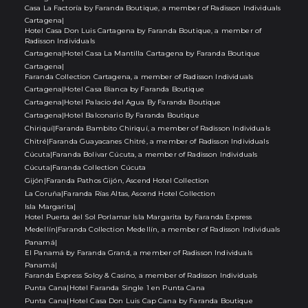
Casa La Factoría by Faranda Boutique, a member of Radisson Individuals
Cartagena
|
Hotel Casa Don Luis Cartagena by Faranda Boutique, a member of
Radisson Individuals
Cartagena
|
Hotel Casa La Mantilla Cartagena by Faranda Boutique
Cartagena
|
Faranda Collection Cartagena, a member of Radisson Individuals
Cartagena
|
Hotel Casa Bianca by Faranda Boutique
Cartagena
|
Hotel Palacio del Agua By Faranda Boutique
Cartagena
|
Hotel Balconario By Faranda Boutique
Chiriquí
|
Faranda Bambito Chiriquí, a member of Radisson Individuals
Chitré
|
Faranda Guayacanes Chitré, a member of Radisson Individuals
Cúcuta
|
Faranda Bolivar Cúcuta, a member of Radisson Individuals
Cúcuta
|
Faranda Collection Cúcuta
Gijón
|
Faranda Pathos Gijón, Ascend Hotel Collection
La Coruña
|
Faranda Rías Altas, Ascend Hotel Collection
Isla Margarita
|
Hotel Puerta del Sol Porlamar Isla Margarita by Faranda Express
Medellín
|
Faranda Collection Medellín, a member of Radisson Individuals
Panamá
|
El Panamá by Faranda Grand, a member of Radisson Individuals
Panamá
|
Faranda Express Soloy & Casino, a member of Radisson Individuals
Punta Cana
|
Hotel Faranda Single 1 en Punta Cana
Punta Cana
|
Hotel Casa Don Luis Cap Cana by Faranda Boutique