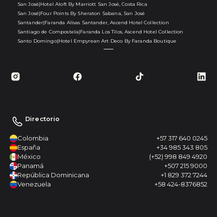
San José
|
Hotel Aloft By Marriott San José, Costa Rica
San José
|
Four Points By Sheraton Sabana, San José
Santander
|
Faranda Alisas Santander, Ascend Hotel Collection
Santiago de Compostela
|
Faranda Los Tilos, Ascend Hotel Collection
Santo Domingo
|
Hotel Empyrean Art Deco By Faranda Boutique
Directorio
Colombia
+57 317 640 0245
España
+34 985 343 805
México
(+52) 998 849 4920
Panamá
+507 215 9000
República Dominicana
+1 829 372 7244
Venezuela
+58 424-8376852