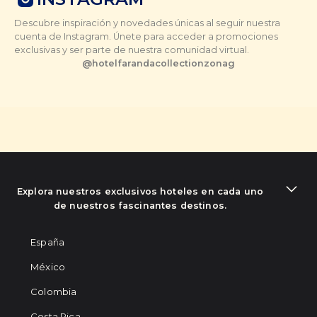
Descubre inspiración y novedades únicas al seguir nuestra
cuenta de Instagram. Únete para acceder a promociones
exclusivas y ser parte de nuestra comunidad virtual.
@
hotelfarandacollectionzonag
Explora nuestros exclusivos hoteles en cada uno
de nuestros fascinantes destinos.
España
México
Colombia
Costa Rica