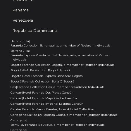
Panama
Venezuela
República Dominicana
Barranquilla
|
Faranda Collection Barranquilla, a member of Radisson Individuals
Barranquilla
|
Faranda Express Puerta del Sol Barranquilla, a member of Radisson
Individuals
Bogotá
|
Faranda Collection Bogotá, a member of Radisson Individuals
Bogotá
|
Aloft By Marriott Bogotá Airport
Bogotá
|
Hotel Faranda Express Belvedere Bogotá
Bogotá
|
Faranda Collection Zona G Bogotá
Cali
|
Faranda Collection Cali, a member of Radisson Individuals
Cancún
|
Hotel Faranda Dos Playas Cancún
Cancún
|
Hotel Faranda Maya Caribe Cancún
Cancún
|
Hotel Faranda Imperial Laguna Cancún
Candás
|
Faranda Marsol Candás, Ascend Hotel Collection
Cartagena
|
Caribe By Faranda Grand, a member of Radisson Individuals
Cartagena
|
Bantú By Faranda Boutique, a member of Radisson Individuals
Cartagena
|