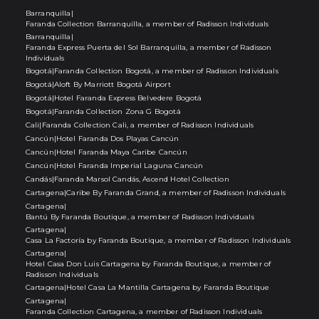
Barranquilla
|
Faranda Collection Barranquilla, a member of Radisson Individuals
Barranquilla
|
Faranda Express Puerta del Sol Barranquilla, a member of Radisson
Individuals
Bogotá
|
Faranda Collection Bogotá, a member of Radisson Individuals
Bogotá
|
Aloft By Marriott Bogotá Airport
Bogotá
|
Hotel Faranda Express Belvedere Bogotá
Bogotá
|
Faranda Collection Zona G Bogotá
Cali
|
Faranda Collection Cali, a member of Radisson Individuals
Cancún
|
Hotel Faranda Dos Playas Cancún
Cancún
|
Hotel Faranda Maya Caribe Cancún
Cancún
|
Hotel Faranda Imperial Laguna Cancún
Candás
|
Faranda Marsol Candás, Ascend Hotel Collection
Cartagena
|
Caribe By Faranda Grand, a member of Radisson Individuals
Cartagena
|
Bantú By Faranda Boutique, a member of Radisson Individuals
Cartagena
|
Casa La Factoría by Faranda Boutique, a member of Radisson Individuals
Cartagena
|
Hotel Casa Don Luis Cartagena by Faranda Boutique, a member of
Radisson Individuals
Cartagena
|
Hotel Casa La Mantilla Cartagena by Faranda Boutique
Cartagena
|
Faranda Collection Cartagena, a member of Radisson Individuals