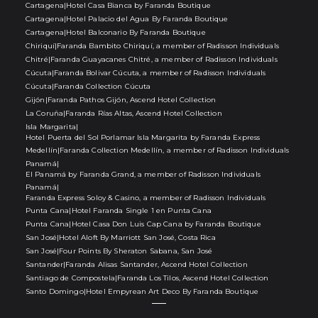
Cartagena
|
Hotel Casa Bianca by Faranda Boutique
Cartagena
|
Hotel Palacio del Agua By Faranda Boutique
Cartagena
|
Hotel Balconario By Faranda Boutique
Chiriquí
|
Faranda Bambito Chiriquí, a member of Radisson Individuals
Chitré
|
Faranda Guayacanes Chitré, a member of Radisson Individuals
Cúcuta
|
Faranda Bolivar Cúcuta, a member of Radisson Individuals
Cúcuta
|
Faranda Collection Cúcuta
Gijón
|
Faranda Pathos Gijón, Ascend Hotel Collection
La Coruña
|
Faranda Rías Altas, Ascend Hotel Collection
Isla Margarita
|
Hotel Puerta del Sol Porlamar Isla Margarita by Faranda Express
Medellín
|
Faranda Collection Medellín, a member of Radisson Individuals
Panamá
|
El Panamá by Faranda Grand, a member of Radisson Individuals
Panamá
|
Faranda Express Soloy & Casino, a member of Radisson Individuals
Punta Cana
|
Hotel Faranda Single 1 en Punta Cana
Punta Cana
|
Hotel Casa Don Luis Cap Cana by Faranda Boutique
San José
|
Hotel Aloft By Marriott San José, Costa Rica
San José
|
Four Points By Sheraton Sabana, San José
Santander
|
Faranda Alisas Santander, Ascend Hotel Collection
Santiago de Compostela
|
Faranda Los Tilos, Ascend Hotel Collection
Santo Domingo
|
Hotel Empyrean Art Deco By Faranda Boutique