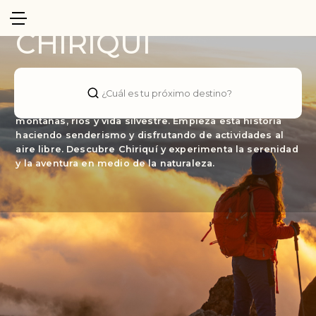
Panama
CHIRIQUÍ
Ubicada en el oeste de Panamá, es un destino natural
lleno de aventuras. Fundada en el siglo XVI, esta región
¿Cuál es tu próximo destino?
está rodeada de la naturaleza, llena de paisajes con
montañas, ríos y vida silvestre. Empieza esta historia
haciendo senderismo y disfrutando de actividades al
aire libre. Descubre Chiriquí y experimenta la serenidad
y la aventura en medio de la naturaleza.