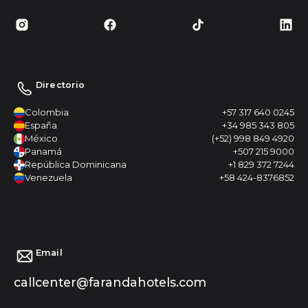
Directorio
Colombia
+57 317 640 0245
España
+34 985 343 805
México
(+52) 998 849 4920
Panamá
+507 215 9000
República Dominicana
+1 829 372 7244
Venezuela
+58 424-8376852
Email
callcenter@farandahotels.com