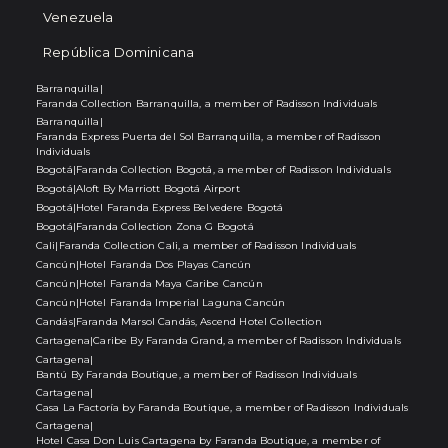
Venezuela
República Dominicana
Barranquilla
|
Faranda Collection Barranquilla, a member of Radisson Individuals
Barranquilla
|
Faranda Express Puerta del Sol Barranquilla, a member of Radisson
Individuals
Bogotá
|
Faranda Collection Bogotá, a member of Radisson Individuals
Bogotá
|
Aloft By Marriott Bogotá Airport
Bogotá
|
Hotel Faranda Express Belvedere Bogotá
Bogotá
|
Faranda Collection Zona G Bogotá
Cali
|
Faranda Collection Cali, a member of Radisson Individuals
Cancún
|
Hotel Faranda Dos Playas Cancún
Cancún
|
Hotel Faranda Maya Caribe Cancún
Cancún
|
Hotel Faranda Imperial Laguna Cancún
Candás
|
Faranda Marsol Candás, Ascend Hotel Collection
Cartagena
|
Caribe By Faranda Grand, a member of Radisson Individuals
Cartagena
|
Bantú By Faranda Boutique, a member of Radisson Individuals
Cartagena
|
Casa La Factoría by Faranda Boutique, a member of Radisson Individuals
Cartagena
|
Hotel Casa Don Luis Cartagena by Faranda Boutique, a member of