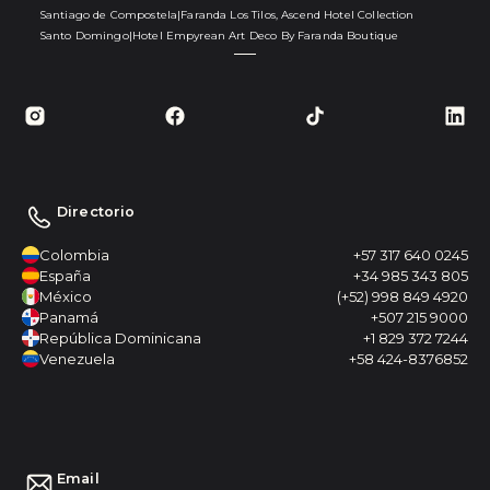
Santiago de Compostela
|
Faranda Los Tilos, Ascend Hotel Collection
Santo Domingo
|
Hotel Empyrean Art Deco By Faranda Boutique
Directorio
Colombia
+57 317 640 0245
España
+34 985 343 805
México
(+52) 998 849 4920
Panamá
+507 215 9000
República Dominicana
+1 829 372 7244
Venezuela
+58 424-8376852
Email