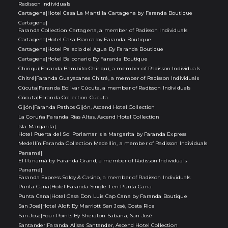
Radisson Individuals
Cartagena
|
Hotel Casa La Mantilla Cartagena by Faranda Boutique
Cartagena
|
Faranda Collection Cartagena, a member of Radisson Individuals
Cartagena
|
Hotel Casa Bianca by Faranda Boutique
Cartagena
|
Hotel Palacio del Agua By Faranda Boutique
Cartagena
|
Hotel Balconario By Faranda Boutique
Chiriquí
|
Faranda Bambito Chiriquí, a member of Radisson Individuals
Chitré
|
Faranda Guayacanes Chitré, a member of Radisson Individuals
Cúcuta
|
Faranda Bolivar Cúcuta, a member of Radisson Individuals
Cúcuta
|
Faranda Collection Cúcuta
Gijón
|
Faranda Pathos Gijón, Ascend Hotel Collection
La Coruña
|
Faranda Rías Altas, Ascend Hotel Collection
Isla Margarita
|
Hotel Puerta del Sol Porlamar Isla Margarita by Faranda Express
Medellín
|
Faranda Collection Medellín, a member of Radisson Individuals
Panamá
|
El Panamá by Faranda Grand, a member of Radisson Individuals
Panamá
|
Faranda Express Soloy & Casino, a member of Radisson Individuals
Punta Cana
|
Hotel Faranda Single 1 en Punta Cana
Punta Cana
|
Hotel Casa Don Luis Cap Cana by Faranda Boutique
San José
|
Hotel Aloft By Marriott San José, Costa Rica
San José
|
Four Points By Sheraton Sabana, San José
Santander
|
Faranda Alisas Santander, Ascend Hotel Collection