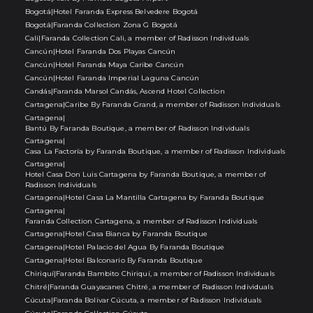
Bogotá
|
Hotel Faranda Express Belvedere Bogotá
Bogotá
|
Faranda Collection Zona G Bogotá
Cali
|
Faranda Collection Cali, a member of Radisson Individuals
Cancún
|
Hotel Faranda Dos Playas Cancún
Cancún
|
Hotel Faranda Maya Caribe Cancún
Cancún
|
Hotel Faranda Imperial Laguna Cancún
Candás
|
Faranda Marsol Candás, Ascend Hotel Collection
Cartagena
|
Caribe By Faranda Grand, a member of Radisson Individuals
Cartagena
|
Bantú By Faranda Boutique, a member of Radisson Individuals
Cartagena
|
Casa La Factoría by Faranda Boutique, a member of Radisson Individuals
Cartagena
|
Hotel Casa Don Luis Cartagena by Faranda Boutique, a member of
Radisson Individuals
Cartagena
|
Hotel Casa La Mantilla Cartagena by Faranda Boutique
Cartagena
|
Faranda Collection Cartagena, a member of Radisson Individuals
Cartagena
|
Hotel Casa Bianca by Faranda Boutique
Cartagena
|
Hotel Palacio del Agua By Faranda Boutique
Cartagena
|
Hotel Balconario By Faranda Boutique
Chiriquí
|
Faranda Bambito Chiriquí, a member of Radisson Individuals
Chitré
|
Faranda Guayacanes Chitré, a member of Radisson Individuals
Cúcuta
|
Faranda Bolivar Cúcuta, a member of Radisson Individuals