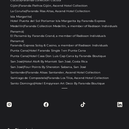
Cúcuta
|
Faranda Collection Cúcuta
Gijón
|
Faranda Pathos Gijón, Ascend Hotel Collection
La Coruña
|
Faranda Rías Altas, Ascend Hotel Collection
Isla Margarita
|
Hotel Puerta del Sol Porlamar Isla Margarita by Faranda Express
Medellín
|
Faranda Collection Medellín, a member of Radisson Individuals
Panamá
|
El Panamá by Faranda Grand, a member of Radisson Individuals
Panamá
|
Faranda Express Soloy & Casino, a member of Radisson Individuals
Punta Cana
|
Hotel Faranda Single 1 en Punta Cana
Punta Cana
|
Hotel Casa Don Luis Cap Cana by Faranda Boutique
San José
|
Hotel Aloft By Marriott San José, Costa Rica
San José
|
Four Points By Sheraton Sabana, San José
Santander
|
Faranda Alisas Santander, Ascend Hotel Collection
Santiago de Compostela
|
Faranda Los Tilos, Ascend Hotel Collection
Santo Domingo
|
Hotel Empyrean Art Deco By Faranda Boutique