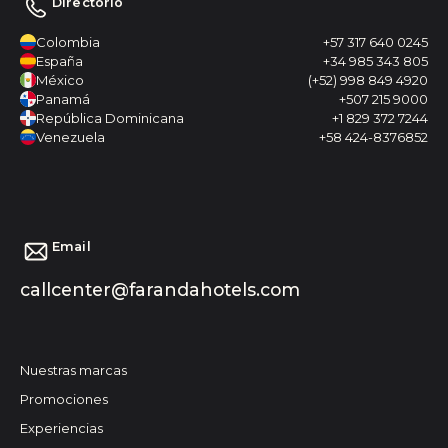
Directorio
Colombia
+57 317 640 0245
España
+34 985 343 805
México
(+52) 998 849 4920
Panamá
+507 215 9000
República Dominicana
+1 829 372 7244
Venezuela
+58 424-8376852
Email
callcenter@farandahotels.com
Nuestras marcas
Promociones
Experiencias