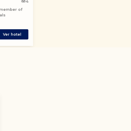
4
a member of
als
Ver hotel