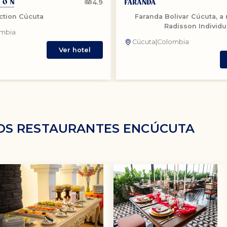
4.9
ction Cúcuta
Faranda Bolivar Cúcuta, 
Radisson Individu
mbia
Cúcuta
|
Colombia
Ver hotel
OS RESTAURANTES EN
CÚCUTA