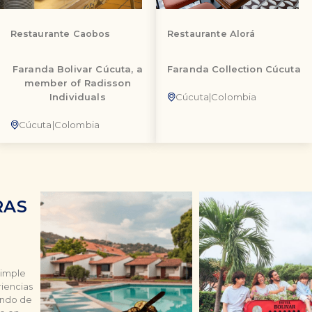
Restaurante Caobos
Restaurante Alorá
Faranda Bolivar Cúcuta, a
Faranda Collection Cúcuta
member of Radisson
Individuals
Cúcuta
|
Colombia
Cúcuta
|
Colombia
RAS
simple
riencias
mundo de