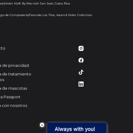
osé
|
Hotel Aloft By Marriott San José, Costa Rica
ago de Compostela
|
Faranda Los Tilos, Ascend Hotel Collection
cto
ca de privacidad
ca de tratamiento
os
ca de mascotas
a Passport
a con nosotros
×
Always with you!