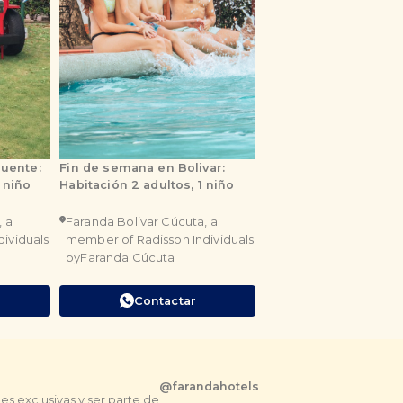
puente:
Fin de semana en Bolivar:
Plan azúl piscina: psi
 niño
Habitación 2 adultos, 1 niño
parque infantil, zona
y parqueadero
, a
Faranda Bolivar Cúcuta, a
Faranda Bolivar Cúcut
ividuals
member of Radisson Individuals
member of Radisson In
by
Faranda
|
Cúcuta
by
Faranda
|
Cúcuta
Contactar
Contactar
@farandahotels
s exclusivas y ser parte de