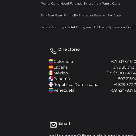
Punta Cana
|
Hotel Faranda Single 1 en Punta Cana
San José
|
Four Points By Sheraton Sabana, San José
Santo Domingo
|
Hotel Empyrean Art Deco By Faranda Bouti
Directorio
Colombia
+57 317 640 
España
+34 985 343
México
(+52) 998 849 
Panamá
+507 215 
República Dominicana
+1 829 372 
Venezuela
+58 424-837
Email