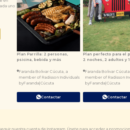
te en
cada uno
ión
Plan Parrilla: 2 personas,
Plan perfecto para el 
psicina, bebida y más
2 noches, 2 adultos y 1
Faranda Bolivar Cúcuta, a
Faranda Bolivar Cúcuta
uta
by
member of Radisson Individuals
member of Radisson Ind
uta
by
Faranda
|
Cúcuta
by
Faranda
|
Cúcuta
Contactar
Contactar
seguir nuestra cuenta de Instagram. Únete para acceder a promocione