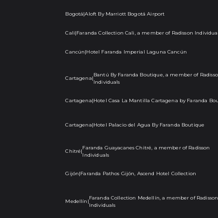
Bogotá
|
Aloft By Marriott Bogotá Airport
Cali
|
Faranda Collection Cali, a member of Radisson Individua
Cancún
|
Hotel Faranda Imperial Laguna Cancún
Bantú By Faranda Boutique, a member of Radiss
Cartagena
|
Individuals
Cartagena
|
Hotel Casa La Mantilla Cartagena by Faranda Bo
Cartagena
|
Hotel Palacio del Agua By Faranda Boutique
Faranda Guayacanes Chitré, a member of Radisson
Chitré
|
Individuals
Gijón
|
Faranda Pathos Gijón, Ascend Hotel Collection
Faranda Collection Medellín, a member of Radisso
Medellín
|
Individuals