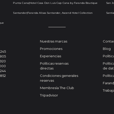
Punta Cana
|
Hotel Casa Don Luis Cap Cana by Faranda Boutique
San J
Santander
|
Faranda Alisas Santander, Ascend Hotel Collection
Santi
que
Nuestras marcas
Conta
Promociones
Blog
0245
Experiencias
Políti
 805
4920
Políticas reservas
Políti
9000
directas
de dat
7244
6852
Condiciones generales
Políti
reservas
Farand
Membresía The Club
Trabaj
Tripadvisor