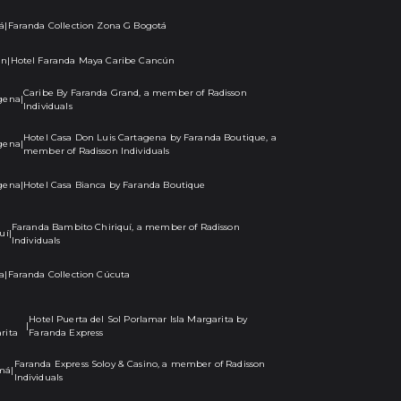
á
|
Faranda Collection Zona G Bogotá
ún
|
Hotel Faranda Maya Caribe Cancún
Caribe By Faranda Grand, a member of Radisson
gena
|
Individuals
Hotel Casa Don Luis Cartagena by Faranda Boutique, a
gena
|
member of Radisson Individuals
gena
|
Hotel Casa Bianca by Faranda Boutique
Faranda Bambito Chiriquí, a member of Radisson
uí
|
Individuals
a
|
Faranda Collection Cúcuta
Hotel Puerta del Sol Porlamar Isla Margarita by
|
rita
Faranda Express
Faranda Express Soloy & Casino, a member of Radisson
má
|
Individuals