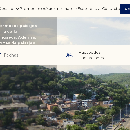
Destinos
Promociones
Nuestras marcas
Experiencias
Contacto
Re
 hermosos paisajes
ria de la
 museos. Además,
rutes de paisajes
uta y vive una
1 Huéspedes
1 Habitaciones