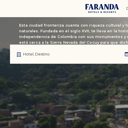
Colombia
CÚCUTA
Esta ciudad fronteriza cuenta con riqueza cultural y
naturales. Fundada en el siglo XVII, te lleva en la histo
independencia de Colombia con sus monumentos y
está cerca a la Sierra Nevada del Cocuy para que disf
montañosos y actividades al aire libre. Descubre Cúc
experiencia única.
Hotel, Destino