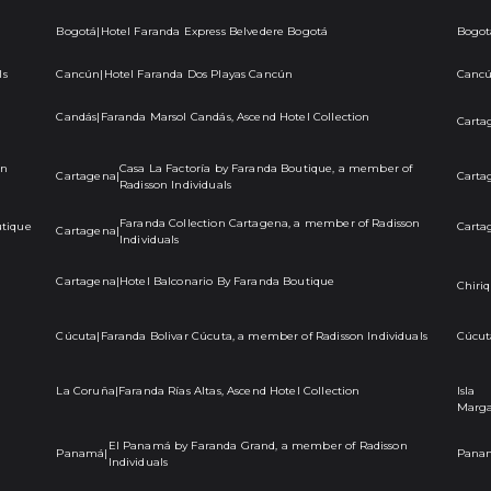
Bogotá
|
Hotel Faranda Express Belvedere Bogotá
Bogot
ls
Cancún
|
Hotel Faranda Dos Playas Cancún
Canc
Candás
|
Faranda Marsol Candás, Ascend Hotel Collection
Carta
on
Casa La Factoría by Faranda Boutique, a member of
Cartagena
|
Carta
Radisson Individuals
Faranda Collection Cartagena, a member of Radisson
utique
Carta
Cartagena
|
Individuals
Cartagena
|
Hotel Balconario By Faranda Boutique
Chiriq
Cúcuta
|
Faranda Bolivar Cúcuta, a member of Radisson Individuals
Cúcut
La Coruña
|
Faranda Rías Altas, Ascend Hotel Collection
Isla
Marga
n
El Panamá by Faranda Grand, a member of Radisson
Panamá
|
Pana
Individuals