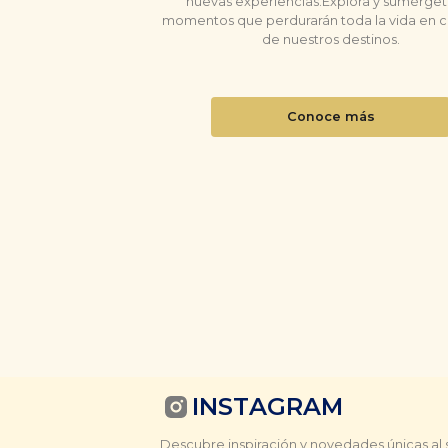
nuevas experiencias.Explora y sumérge
momentos que perdurarán toda la vida en 
de nuestros destinos.
Conoce más
ra
Plan romántico: Noche
Plan romántico: Habitac
habitación Deluxe
King Sencllla
ta
by
Faranda Collection Cúcuta
by
Faranda Collection Cúc
ta
Faranda Collection
|
Cúcuta
Faranda Collection
|
Cúc
Contactar
Contactar
INSTAGRAM
Descubre inspiración y novedades únicas al 