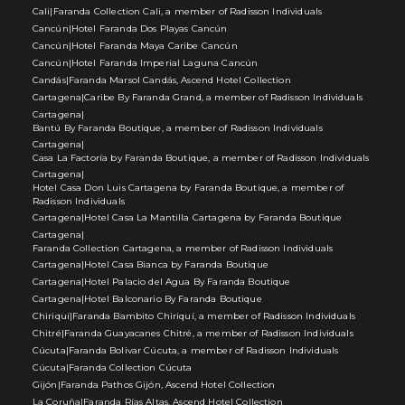
Cali
|
Faranda Collection Cali, a member of Radisson Individuals
Cancún
|
Hotel Faranda Dos Playas Cancún
Cancún
|
Hotel Faranda Maya Caribe Cancún
Cancún
|
Hotel Faranda Imperial Laguna Cancún
Candás
|
Faranda Marsol Candás, Ascend Hotel Collection
Cartagena
|
Caribe By Faranda Grand, a member of Radisson Individuals
Cartagena
|
Bantú By Faranda Boutique, a member of Radisson Individuals
Cartagena
|
Casa La Factoría by Faranda Boutique, a member of Radisson Individuals
Cartagena
|
Hotel Casa Don Luis Cartagena by Faranda Boutique, a member of
Radisson Individuals
Cartagena
|
Hotel Casa La Mantilla Cartagena by Faranda Boutique
Cartagena
|
Faranda Collection Cartagena, a member of Radisson Individuals
Cartagena
|
Hotel Casa Bianca by Faranda Boutique
Cartagena
|
Hotel Palacio del Agua By Faranda Boutique
Cartagena
|
Hotel Balconario By Faranda Boutique
Chiriquí
|
Faranda Bambito Chiriquí, a member of Radisson Individuals
Chitré
|
Faranda Guayacanes Chitré, a member of Radisson Individuals
Cúcuta
|
Faranda Bolivar Cúcuta, a member of Radisson Individuals
Cúcuta
|
Faranda Collection Cúcuta
Gijón
|
Faranda Pathos Gijón, Ascend Hotel Collection
La Coruña
|
Faranda Rías Altas, Ascend Hotel Collection