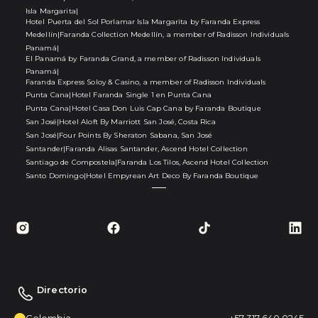
Isla Margarita
|
Hotel Puerta del Sol Porlamar Isla Margarita by Faranda Express
Medellín
|
Faranda Collection Medellín, a member of Radisson Individuals
Panamá
|
El Panamá by Faranda Grand, a member of Radisson Individuals
Panamá
|
Faranda Express Soloy & Casino, a member of Radisson Individuals
Punta Cana
|
Hotel Faranda Single 1 en Punta Cana
Punta Cana
|
Hotel Casa Don Luis Cap Cana by Faranda Boutique
San José
|
Hotel Aloft By Marriott San José, Costa Rica
San José
|
Four Points By Sheraton Sabana, San José
Santander
|
Faranda Alisas Santander, Ascend Hotel Collection
Santiago de Compostela
|
Faranda Los Tilos, Ascend Hotel Collection
Santo Domingo
|
Hotel Empyrean Art Deco By Faranda Boutique
Directorio