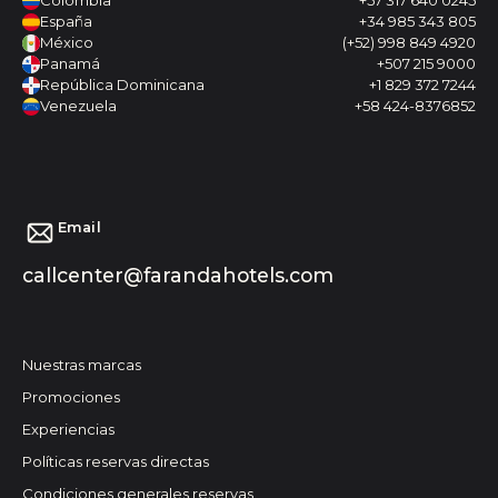
Colombia
+57 317 640 0245
España
+34 985 343 805
México
(+52) 998 849 4920
Panamá
+507 215 9000
República Dominicana
+1 829 372 7244
Venezuela
+58 424-8376852
Email
callcenter@farandahotels.com
Nuestras marcas
Promociones
Experiencias
Políticas reservas directas
Condiciones generales reservas