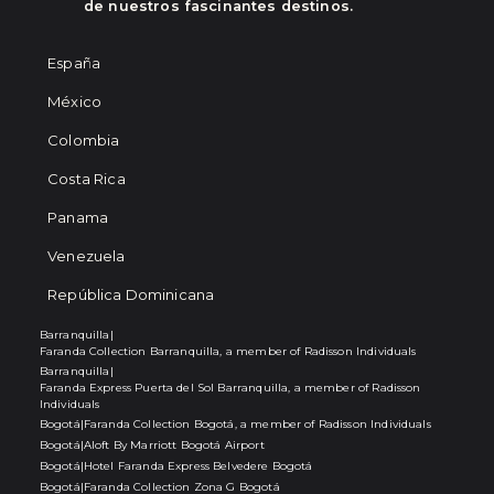
de nuestros fascinantes destinos.
España
México
Colombia
Costa Rica
Panama
Venezuela
República Dominicana
Barranquilla
|
Faranda Collection Barranquilla, a member of Radisson Individuals
Barranquilla
|
Faranda Express Puerta del Sol Barranquilla, a member of Radisson
Individuals
Bogotá
|
Faranda Collection Bogotá, a member of Radisson Individuals
Bogotá
|
Aloft By Marriott Bogotá Airport
Bogotá
|
Hotel Faranda Express Belvedere Bogotá
Bogotá
|
Faranda Collection Zona G Bogotá