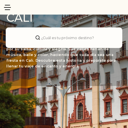
Colombia
CALI
Conocida como "la sucursal del cielo," es una ciudad en
el suroeste de Colombia que te envolverá en su calidez
¿Cuál es tu próximo destino?
y ritmo. Fundada en el siglo XVI, esta ciudad es famosa
por su salsa, cultura y alegría. Sus calles llenan de
música, baile y color, haciendo que cada día sea una
fiesta en Cali. Descubre esta historia y prepárate para
llenar tu viaje de encanto y energía.