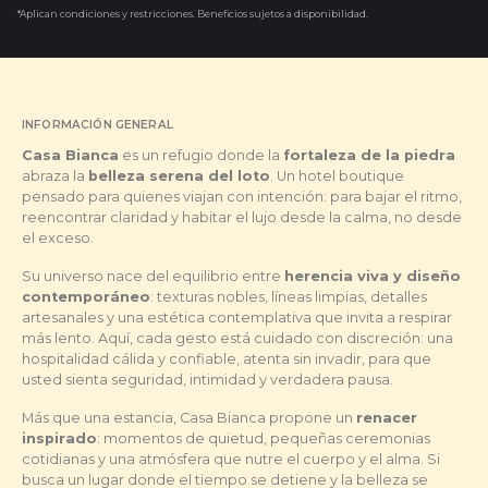
*Aplican condiciones y restricciones. Beneficios sujetos a disponibilidad.
INFORMACIÓN GENERAL
Casa Bianca
es un refugio donde la
fortaleza de la piedra
abraza la
belleza serena del loto
. Un hotel boutique
pensado para quienes viajan con intención: para bajar el ritmo,
reencontrar claridad y habitar el lujo desde la calma, no desde
el exceso.
Su universo nace del equilibrio entre
herencia viva y diseño
contemporáneo
: texturas nobles, líneas limpias, detalles
artesanales y una estética contemplativa que invita a respirar
más lento. Aquí, cada gesto está cuidado con discreción: una
hospitalidad cálida y confiable, atenta sin invadir, para que
usted sienta seguridad, intimidad y verdadera pausa.
Más que una estancia, Casa Bianca propone un
renacer
inspirado
: momentos de quietud, pequeñas ceremonias
cotidianas y una atmósfera que nutre el cuerpo y el alma. Si
busca un lugar donde el tiempo se detiene y la belleza se