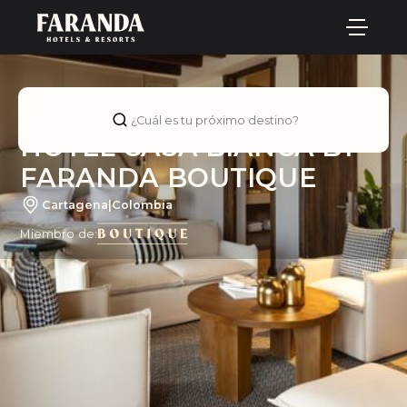
¿Cuál es tu próximo destino?
HOTEL CASA BIANCA BY
FARANDA BOUTIQUE
Cartagena
|
Colombia
Miembro de: