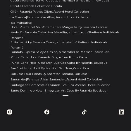
Cúcuta
|
Faranda Bolivar Cúcuta, a member of Radisson Individuals
Cúcuta
|
Faranda Collection Cúcuta
Gijón
|
Faranda Pathos Gijón, Ascend Hotel Collection
La Coruña
|
Faranda Rías Altas, Ascend Hotel Collection
Isla Margarita
|
Hotel Puerta del Sol Porlamar Isla Margarita by Faranda Express
Medellín
|
Faranda Collection Medellín, a member of Radisson Individuals
Panamá
|
El Panamá by Faranda Grand, a member of Radisson Individuals
Panamá
|
Faranda Express Soloy & Casino, a member of Radisson Individuals
Punta Cana
|
Hotel Faranda Single 1 en Punta Cana
Punta Cana
|
Hotel Casa Don Luis Cap Cana by Faranda Boutique
San José
|
Hotel Aloft By Marriott San José, Costa Rica
San José
|
Four Points By Sheraton Sabana, San José
Santander
|
Faranda Alisas Santander, Ascend Hotel Collection
Santiago de Compostela
|
Faranda Los Tilos, Ascend Hotel Collection
Santo Domingo
|
Hotel Empyrean Art Deco By Faranda Boutique