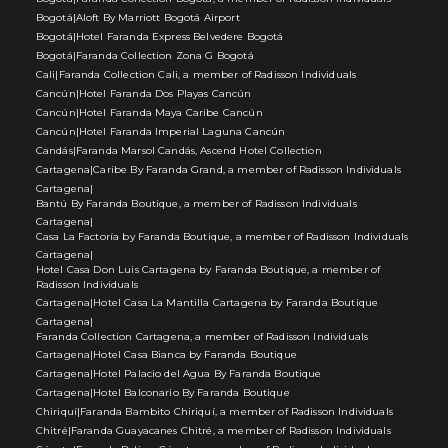
Bogotá
|
Aloft By Marriott Bogotá Airport
Bogotá
|
Hotel Faranda Express Belvedere Bogotá
Bogotá
|
Faranda Collection Zona G Bogotá
Cali
|
Faranda Collection Cali, a member of Radisson Individuals
Cancún
|
Hotel Faranda Dos Playas Cancún
Cancún
|
Hotel Faranda Maya Caribe Cancún
Cancún
|
Hotel Faranda Imperial Laguna Cancún
Candás
|
Faranda Marsol Candás, Ascend Hotel Collection
Cartagena
|
Caribe By Faranda Grand, a member of Radisson Individuals
Cartagena
|
Bantú By Faranda Boutique, a member of Radisson Individuals
Cartagena
|
Casa La Factoría by Faranda Boutique, a member of Radisson Individuals
Cartagena
|
Hotel Casa Don Luis Cartagena by Faranda Boutique, a member of
Radisson Individuals
Cartagena
|
Hotel Casa La Mantilla Cartagena by Faranda Boutique
Cartagena
|
Faranda Collection Cartagena, a member of Radisson Individuals
Cartagena
|
Hotel Casa Bianca by Faranda Boutique
Cartagena
|
Hotel Palacio del Agua By Faranda Boutique
Cartagena
|
Hotel Balconario By Faranda Boutique
Chiriquí
|
Faranda Bambito Chiriquí, a member of Radisson Individuals
Chitré
|
Faranda Guayacanes Chitré, a member of Radisson Individuals