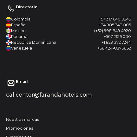
Directorio
Colombia
+57 317 640 0245
España
+34 985 343 805
México
(+52) 998 849 4920
Panamá
+507 215 9000
República Dominicana
+1 829 372 7244
Venezuela
+58 424-8376852
Email
callcenter@farandahotels.com
Nuestras marcas
Promociones