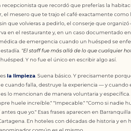
a recepcionista que recordó que preferías la habitac
, el mesero que te trajo el café exactamente como l
sin que volvieras a pedirlo, el conserje que organizó el
erva en el restaurante y, en un caso documentado e
 médica de emergencia cuando un huésped se enf
 estadía.
"El staff fue más allá de lo que cualquier ho
 huésped. Y no fue el único en escribir algo así.
 es
la limpieza
. Suena básico. Y precisamente porq
e cuando falla, destruye la experiencia — y cuando 
es lo mencionan de manera voluntaria y específica. 
mpre huele increíble." "Impecable." "Como si nadie h
antes que yo." Esas frases aparecen en Barranquilla,
Cartagena. En hoteles con décadas de historia y en 
denominador común es el mismo.