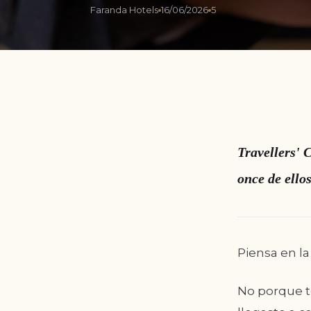
Faranda Hotels
16/06/2026
5
Travellers' 
once de ellos
Piensa en l
No porque te