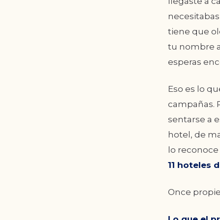
llegaste a c
necesitabas
tiene que o
tu nombre a
esperas enc
Eso es lo qu
campañas. P
sentarse a 
hotel, de m
lo reconoce
11 hoteles 
Once propie
Lo que el p