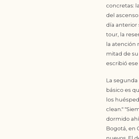
concretas: l
del ascensor
día anterior 
tour, la res
la atención
mitad de su
escribió ese
La segunda
básico es qu
los huésped
clean." "Sie
dormido ahí 
Bogotá, en 
nuevos. El 