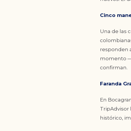
Cinco mane
Una de las 
colombianas
responden a
momento — 
confirman.
Faranda Gra
En Bocagrand
TripAdvisor
histórico, i