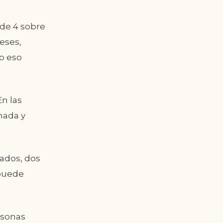
a de 4 sobre
eses,
o eso
En las
nada y
iados, dos
 puede
rsonas