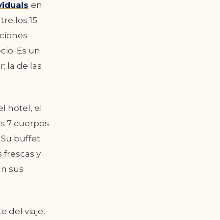
viduals
en
re los 15
pciones
cio. Es un
 la de las
l hotel, el
us 7 cuerpos
 Su buffet
 frescas y
an sus
 del viaje,