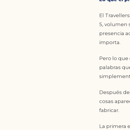
El Traveller
5, volumen s
presencia a
importa.
Pero lo que 
palabras qu
simplemente
Después de l
cosas apare
fabricar.
La primera 