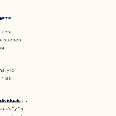
agena
quiere
que suenen
lor
a, y lo
n las
dividuals
es
ndida"
y
"el