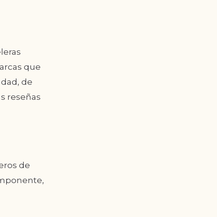
leras
marcas que
udad, de
s reseñas
jeros de
imponente,