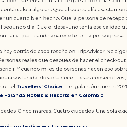
asa con esa sensación rara de que algo había salido 
 contárselo a alguien. Que el cuarto olía exactame
ler un cuarto bien hecho. Que la persona de recepc
l segundo día. Que el desayuno tenía esa calidad q
ontrar y que cuando aparece te toma por sorpresa.
e hay detrás de cada reseña en TripAdvisor. No algo
ersonas reales que después de hacer el check-out
escribir. Y cuando miles de personas hacen eso sob
anera sostenida, durante doce meses consecutivos, 
 con el
Travellers' Choice
— el galardón que en 2026
de Faranda Hotels & Resorts en Colombia
.
dades. Cinco marcas. Cuatro ciudades. Una sola exi
remio no te dice — y las reseñas sí