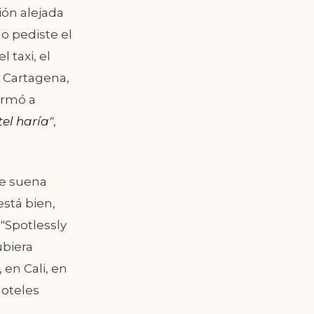
ión alejada
o pediste el
 taxi, el
n Cartagena,
ermó a
tel haría"
,
ue suena
está bien,
"Spotlessly
ubiera
 en Cali, en
hoteles