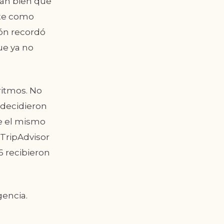
tan bien que
nte como
ión recordó
ue ya no
ritmos. No
 decidieron
re el mismo
TripAdvisor
 recibieron
gencia.